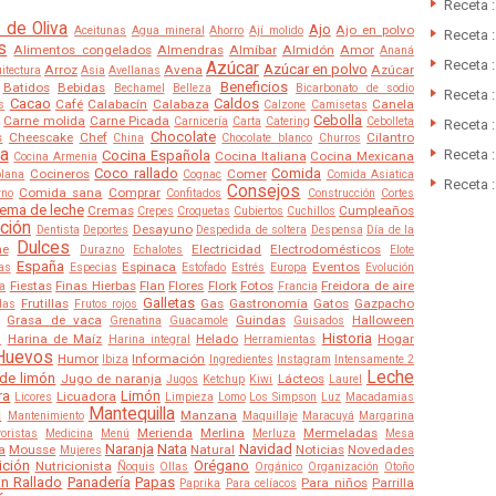
Receta 
 de Oliva
Ajo
Ajo en polvo
Aceitunas
Agua mineral
Ahorro
Ají molido
Receta 
s
Alimentos congelados
Almendras
Almíbar
Almidón
Amor
Ananá
Receta 
Azúcar
Azúcar en polvo
Arroz
Avena
Azúcar
itectura
Asia
Avellanas
Beneficios
Batidos
Bebidas
Bechamel
Belleza
Bicarbonato de sodio
Receta :
Cacao
Caldos
Café
Calabacín
Calabaza
Canela
s
Calzone
Camisetas
Cebolla
Carne molida
Carne Picada
Carnicería
Carta
Catering
Cebolleta
Receta 
Chocolate
s
Cheescake
Chef
Cilantro
China
Chocolate blanco
Churros
a
Receta :
Cocina Española
Cocina Italiana
Cocina Mexicana
Cocina Armenia
Coco rallado
Comida
Cocineros
Comer
olana
Cognac
Comida Asiatica
Receta :
Consejos
Comida sana
Comprar
rno
Confitados
Construcción
Cortes
ema de leche
Cremas
Cumpleaños
Crepes
Croquetas
Cubiertos
Cuchillos
ción
Desayuno
Dentista
Deportes
Despedida de soltera
Despensa
Día de la
Dulces
he
Electricidad
Electrodomésticos
Durazno
Echalotes
Elote
España
Espinaca
Eventos
as
Especias
Estofado
Estrés
Europa
Evolución
Fiestas
Finas Hierbas
Flan
Flores
Flork
Fotos
Freidora de aire
ra
Francia
Galletas
Frutillas
Gas
Gastronomía
Gatos
Gazpacho
das
Frutos rojos
Grasa de vaca
Guindas
Halloween
Grenatina
Guacamole
Guisados
Historia
Harina de Maíz
Helado
Hogar
s
Harina integral
Herramientas
Huevos
Humor
Información
Ibiza
Ingredientes
Instagram
Intensamente 2
Leche
de limón
Jugo de naranja
Lácteos
Jugos
Ketchup
Kiwi
Laurel
ra
Limón
Licuadora
Licores
Limpieza
Lomo
Los Simpson
Luz
Macadamias
a
Mantequilla
Manzana
Mantenimiento
Maquillaje
Maracuyá
Margarina
Merienda
Merlina
Mermeladas
oristas
Medicina
Menú
Merluza
Mesa
Naranja
Nata
Navidad
a
Mousse
Natural
Noticias
Novedades
Mujeres
ición
Orégano
Nutricionista
Ñoquis
Ollas
Orgánico
Organización
Otoño
n Rallado
Panadería
Papas
Para niños
Parrilla
Paprika
Para celíacos