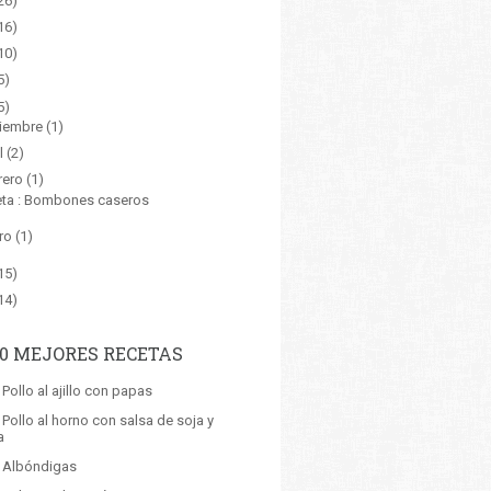
26)
16)
10)
5)
5)
iembre
(1)
l
(2)
rero
(1)
ta : Bombones caseros
ro
(1)
15)
14)
10 MEJORES RECETAS
 Pollo al ajillo con papas
 Pollo al horno con salsa de soja y
a
: Albóndigas