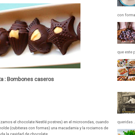
con forma
que este p
a : Bombones caseros
ilizamos el chocolate Nestlé postres) en el microondas, cuando
queridas ..
molde (cubiteras con formas) una macadamia y la rociamos de
oda la cavidad de chocolate.