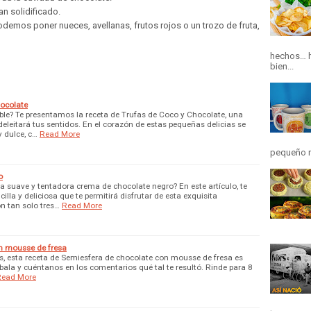
n solidificado.
demos poner nueces, avellanas, frutos rojos o un trozo de fruta,
hechos… h
bien...
hocolate
ible? Te presentamos la receta de Trufas de Coco y Chocolate, una
eleitará tus sentidos. En el corazón de estas pequeñas delicias se
y dulce, c…
Read More
pequeño r
o
na suave y tentadora crema de chocolate negro? En este artículo, te
lla y deliciosa que te permitirá disfrutar de esta exquisita
n tan solo tres…
Read More
n mousse de fresa
es, esta receta de Semiesfera de chocolate con mousse de fresa es
ébala y cuéntanos en los comentarios qué tal te resultó. Rinde para 8
Read More