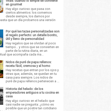
fritas: cuando lo simple se convierte
en gourmet
Hay algo curioso que pasa con
ciertos alimentos: los comemos
desde siempre, los damos por
asta que un día probamos una versión
Por qué las tazas personalizadas son
el regalo perfecto: un detalle bonito,
útil y lleno de personalidad
Hay regalos que se olvidan al poco
tiempo… y otros que se convierten en
parte de la rutina diaria, en un
itual que acompaña cada ma...
Nidos de puré de papa rellenos:
receta fácil, cremosa y al horno
Hay recetas que entran por los ojos y
otras que, además, se quedan en tu
casa para siempre. Los nidos de
puré de papa rellenos pertenecen a ...
Historia del helado: de los
emperadores antiguos a tu cocina en
casa
Hay algo curioso en el helado que
casi nadie se pregunta: ¿cómo es
posible que un postre tan cotidiano