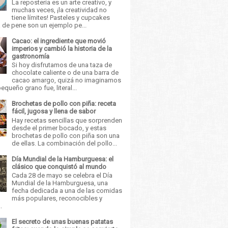
La repostería es un arte creativo, y
muchas veces, ¡la creatividad no
tiene límites! Pasteles y cupcakes
 de pene son un ejemplo pe...
Cacao: el ingrediente que movió
imperios y cambió la historia de la
gastronomía
Si hoy disfrutamos de una taza de
chocolate caliente o de una barra de
cacao amargo, quizá no imaginamos
equeño grano fue, literal...
Brochetas de pollo con piña: receta
fácil, jugosa y llena de sabor
Hay recetas sencillas que sorprenden
desde el primer bocado, y estas
brochetas de pollo con piña son una
de ellas. La combinación del pollo...
Día Mundial de la Hamburguesa: el
clásico que conquistó al mundo
Cada 28 de mayo se celebra el Día
Mundial de la Hamburguesa, una
fecha dedicada a una de las comidas
más populares, reconocibles y
.
El secreto de unas buenas patatas