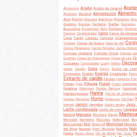
Aceite
Aceite
Aceite de Girasol
Accesorios
Alimento
Alimentación
Alcohol
Albahaca
Anís
Anthony Bourdain
Aperitivos
Arándanos
Arqu
moreno
Barbie
Bacalao
Barbacoa
Barcelona
Bizcochos
Bizcochuelo
Boca
Bombones
Brownie
Carne
Carne de ternera
Caprese
Carbohidratos
Cena
Cerdo
Cerezas
Cerveza
Champiñone
Cocin
Claras de Huevo
Ciruelas
Clavo de olor
Cocina Paraguaya
Cocina Peruana
Cocina Venez
Comida chatarra
Comida China
Comida po
Cr
Costillas
Crema de Champignon
Crema de coco
Decora
Cupcakes
Curry
Curiosidades
Dátiles
Dieta
Dulce de Lec
madre
Dientes
Dormir
Energía
Eneldo
Ensaladas
Empanadas
Epeci
Extracto de vainilla
Fáciles
Femenino
Fib
Frituras
Frutas
Fresas
Fríos
Frutas avellanta
Gelatina
Gourmet
Golosinas
Gordon Ramsay
Harina
Hamburguesas
Harina de almendra
Horno
Hongos
Hornallas
Hortalizas
Hot Dogs
Jamón
Jugo 
Jengibre
Internet
Judías verdes
Leche condensada
Levadu
Leche de coco
Mantec
Maicena
Madrid
Mandioca
Mango
Marinada
Marketing
Mascotas
Maternidad
May
Morrones
Microondas
Miel
Mostaz
Minecraft
Nutr
del Blog
Nueces
Nutella
Nuez Moscada
Pa
Paella
Países Bajos
Pan de Molde
Pan Dulce