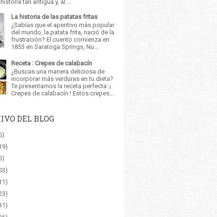
istoria tan antigua y, al ...
La historia de las patatas fritas
¿Sabías que el aperitivo más popular
del mundo, la patata frita, nació de la
frustración? El cuento comienza en
1853 en Saratoga Springs, Nu...
Receta : Crepes de calabacín
¿Buscas una manera deliciosa de
incorporar más verduras en tu dieta?
Te presentamos la receta perfecta: ¡
Crepes de calabacín ! Estos crepes...
IVO DEL BLOG
5)
19)
5)
53)
11)
23)
31)