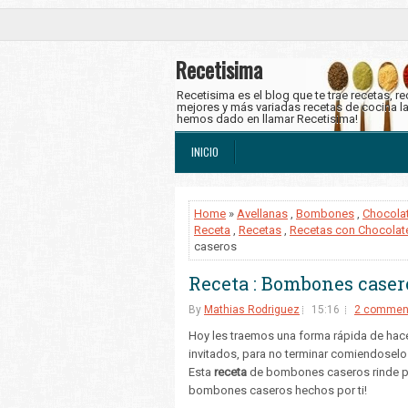
Recetisima
Recetisima es el blog que te trae recetas, r
mejores y más variadas recetas de cocina l
hemos dado en llamar Recetisima!
INICIO
Home
»
Avellanas
,
Bombones
,
Chocola
Receta
,
Recetas
,
Recetas con Chocolat
caseros
Receta : Bombones caser
By
Mathias Rodriguez
15:16
2 commen
Hoy les traemos una forma rápida de hac
invitados, para no terminar comiendoselo
Esta
receta
de bombones caseros rinde pa
bombones caseros hechos por ti!