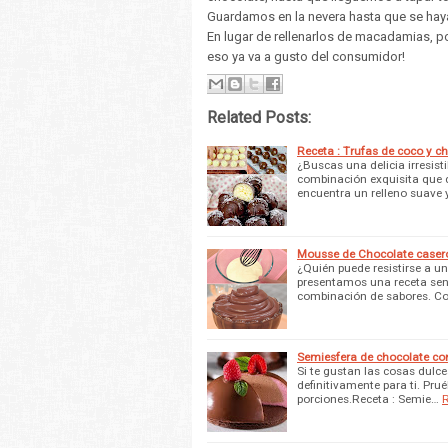
Guardamos en la nevera hasta que se haya
En lugar de rellenarlos de macadamias, po
eso ya va a gusto del consumidor!
Related Posts:
Receta : Trufas de coco y c
¿Buscas una delicia irresist
combinación exquisita que d
encuentra un relleno suave 
Mousse de Chocolate caser
¿Quién puede resistirse a u
presentamos una receta senci
combinación de sabores. Co
Semiesfera de chocolate co
Si te gustan las cosas dulc
definitivamente para ti. Pru
porciones.Receta : Semie…