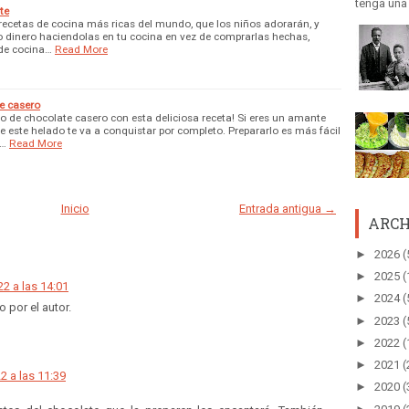
tenga una h
te
recetas de cocina más ricas del mundo, que los niños adorarán, y
dinero haciendolas en tu cocina en vez de comprarlas hechas,
 de cocina…
Read More
e casero
do de chocolate casero con esta deliciosa receta! Si eres un amante
e este helado te va a conquistar por completo. Prepararlo es más fácil
d…
Read More
Inicio
Entrada antigua →
ARCH
►
2026
(
►
2025
(
2 a las 14:01
►
2024
(
 por el autor.
►
2023
(
►
2022
(
►
2021
(
2 a las 11:39
►
2020
(