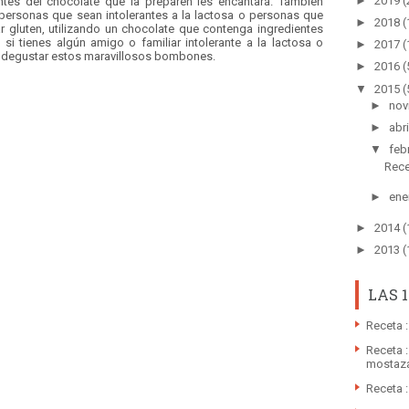
►
2019
(
ntes del chocolate que la preparen les encantará. También
ersonas que sean intolerantes a la lactosa o personas que
►
2018
(
 gluten, utilizando un chocolate que contenga ingredientes
si tienes algún amigo o familiar intolerante a la lactosa o
►
2017
(
de degustar estos maravillosos bombones.
►
2016
(
▼
2015
(
►
nov
►
abri
▼
feb
Rece
►
ene
►
2014
(
►
2013
(
LAS 
Receta :
Receta :
mostaz
Receta 