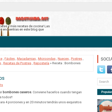
ecetas y más recetas de cocina! Las
as encuentras en este blog que
SOCI
te
,
Fáciles
,
Macadamias
,
Microondas
,
Nueces
,
Postres
,
e
,
Recetas de Postres
,
Repostería
» Receta : Bombones
os
ts
er
bombones caseros
. Conviene hacerlos cuando tengan
Popula
s todos!!
ra 4 porciones y en 20 minutos tendrás unos exquisitos