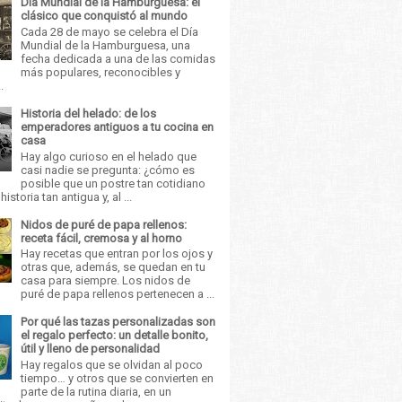
Día Mundial de la Hamburguesa: el
clásico que conquistó al mundo
Cada 28 de mayo se celebra el Día
Mundial de la Hamburguesa, una
fecha dedicada a una de las comidas
más populares, reconocibles y
.
Historia del helado: de los
emperadores antiguos a tu cocina en
casa
Hay algo curioso en el helado que
casi nadie se pregunta: ¿cómo es
posible que un postre tan cotidiano
istoria tan antigua y, al ...
Nidos de puré de papa rellenos:
receta fácil, cremosa y al horno
Hay recetas que entran por los ojos y
otras que, además, se quedan en tu
casa para siempre. Los nidos de
puré de papa rellenos pertenecen a ...
Por qué las tazas personalizadas son
el regalo perfecto: un detalle bonito,
útil y lleno de personalidad
Hay regalos que se olvidan al poco
tiempo… y otros que se convierten en
parte de la rutina diaria, en un