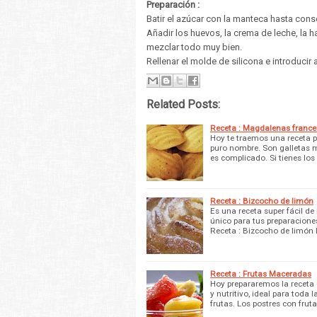
Preparación :
Batir el azúcar con la manteca hasta cons
Añadir los huevos, la crema de leche, la har
mezclar todo muy bien.
Rellenar el molde de silicona e introduci
Related Posts:
Receta : Magdalenas franc
Hoy te traemos una receta 
puro nombre. Son galletas mu
es complicado. Si tienes lo
Receta : Bizcocho de limón
Es una receta super fácil de
único para tus preparaciones
Receta : Bizcocho de limón 
Receta : Frutas Maceradas
Hoy prepararemos la receta d
y nutritivo, ideal para tod
frutas. Los postres con frut