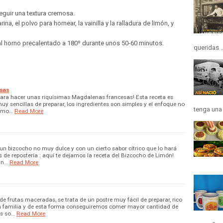
eguir una textura cremosa.
ina, el polvo para hornear, la vainilla y la ralladura de limón, y
r al horno precalentado a 180º durante unos 50-60 minutos.
queridas ..
esas
para hacer unas riquísimas Magdalenas francesas! Esta receta es
y sencillas de preparar, los ingredientes son simples y el enfoque no
tenga una h
s mo…
Read More
 un bizcocho no muy dulce y con un cierto sabor cítrico que lo hará
 de repostería : aquí te dejamos la receta del Bizcocho de Limón!
In…
Read More
e frutas maceradas, se trata de un postre muy fácil de preparar, rico
a la familia y de esta forma conseguiremos comer mayor cantidad de
as so…
Read More