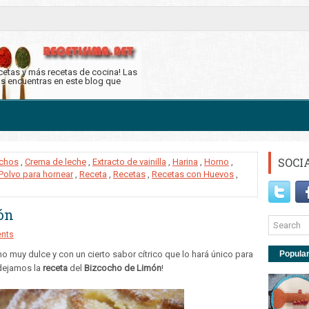
ecetas y más recetas de cocina! Las
as encuentras en este blog que
SOCI
chos
,
Crema de leche
,
Extracto de vainilla
,
Harina
,
Horno
,
Polvo para hornear
,
Receta
,
Recetas
,
Recetas con Huevos
,
ón
nts
o muy dulce y con un cierto sabor cítrico que lo hará único para
Popula
 dejamos la
receta
del
Bizcocho de Limón
!