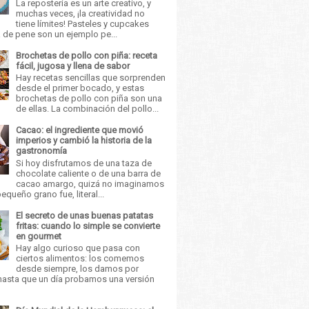
La repostería es un arte creativo, y
muchas veces, ¡la creatividad no
tiene límites! Pasteles y cupcakes
 de pene son un ejemplo pe...
Brochetas de pollo con piña: receta
fácil, jugosa y llena de sabor
Hay recetas sencillas que sorprenden
desde el primer bocado, y estas
brochetas de pollo con piña son una
de ellas. La combinación del pollo...
Cacao: el ingrediente que movió
imperios y cambió la historia de la
gastronomía
Si hoy disfrutamos de una taza de
chocolate caliente o de una barra de
cacao amargo, quizá no imaginamos
equeño grano fue, literal...
El secreto de unas buenas patatas
fritas: cuando lo simple se convierte
en gourmet
Hay algo curioso que pasa con
ciertos alimentos: los comemos
desde siempre, los damos por
asta que un día probamos una versión