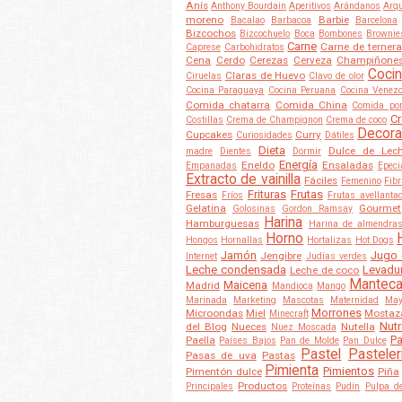
Anís
Anthony Bourdain
Aperitivos
Arándanos
Arqu
moreno
Barbie
Bacalao
Barbacoa
Barcelona
Bizcochos
Bizcochuelo
Boca
Bombones
Brownie
Carne
Carne de ternera
Caprese
Carbohidratos
Cena
Cerdo
Cerezas
Cerveza
Champiñone
Cocin
Claras de Huevo
Ciruelas
Clavo de olor
Cocina Paraguaya
Cocina Peruana
Cocina Venez
Comida chatarra
Comida China
Comida po
Cr
Costillas
Crema de Champignon
Crema de coco
Decora
Cupcakes
Curry
Curiosidades
Dátiles
Dieta
Dulce de Lec
madre
Dientes
Dormir
Energía
Eneldo
Ensaladas
Empanadas
Epeci
Extracto de vainilla
Fáciles
Femenino
Fib
Frituras
Frutas
Fresas
Fríos
Frutas avellanta
Gelatina
Gourmet
Golosinas
Gordon Ramsay
Harina
Hamburguesas
Harina de almendra
Horno
Hongos
Hornallas
Hortalizas
Hot Dogs
Jamón
Jugo 
Jengibre
Internet
Judías verdes
Leche condensada
Levadu
Leche de coco
Mantec
Maicena
Madrid
Mandioca
Mango
Marinada
Marketing
Mascotas
Maternidad
May
Morrones
Microondas
Miel
Mostaz
Minecraft
Nutr
del Blog
Nueces
Nutella
Nuez Moscada
Pa
Paella
Países Bajos
Pan de Molde
Pan Dulce
Pastel
Pasteler
Pasas de uva
Pastas
Pimienta
Pimientos
Pimentón dulce
Piña
Productos
Principales
Proteínas
Pudín
Pulpa d