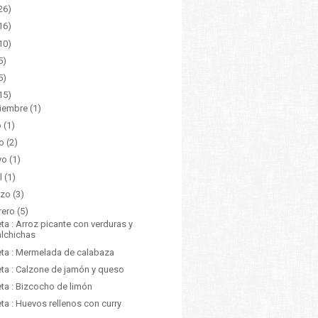
26)
16)
10)
5)
5)
15)
iembre
(1)
o
(1)
io
(2)
yo
(1)
l
(1)
rzo
(3)
rero
(5)
ta : Arroz picante con verduras y
alchichas
ta : Mermelada de calabaza
ta : Calzone de jamón y queso
ta : Bizcocho de limón
ta : Huevos rellenos con curry