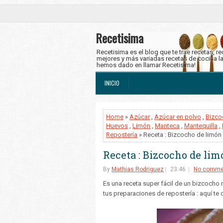
Recetisima
Recetisima es el blog que te trae recetas, r
mejores y más variadas recetas de cocina l
hemos dado en llamar Recetisima!
INICIO
Home
»
Azúcar
,
Azúcar en polvo
,
Bizco
Huevos
,
Limón
,
Manteca
,
Mantequilla
,
Repostería
» Receta : Bizcocho de limón
Receta : Bizcocho de lim
By
Mathias Rodriguez
23:46
No comme
Es una receta super fácil de un bizcocho n
tus preparaciones de repostería : aquí te