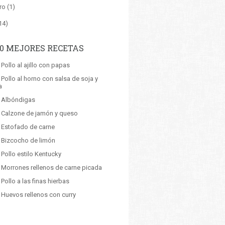
ro
(1)
14)
10 MEJORES RECETAS
 Pollo al ajillo con papas
 Pollo al horno con salsa de soja y
a
: Albóndigas
: Calzone de jamón y queso
: Estofado de carne
: Bizcocho de limón
 Pollo estilo Kentucky
: Morrones rellenos de carne picada
 Pollo a las finas hierbas
 Huevos rellenos con curry