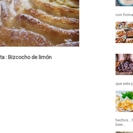
con forma
ta : Bizcocho de limón
que este p
hechos… h
bien...