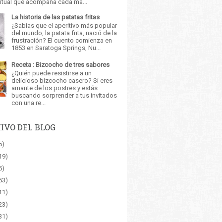
itual que acompaña cada ma...
La historia de las patatas fritas
¿Sabías que el aperitivo más popular
del mundo, la patata frita, nació de la
frustración? El cuento comienza en
1853 en Saratoga Springs, Nu...
Receta : Bizcocho de tres sabores
¿Quién puede resistirse a un
delicioso bizcocho casero? Si eres
amante de los postres y estás
buscando sorprender a tus invitados
con una re...
IVO DEL BLOG
5)
19)
5)
53)
11)
23)
31)