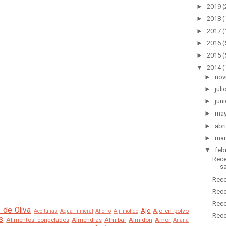
►
2019
(
►
2018
(
►
2017
(
►
2016
(
►
2015
(
▼
2014
(
►
nov
►
juli
►
jun
►
ma
►
abri
►
ma
▼
feb
Rece
s
Rece
Rece
Rece
 de Oliva
Ajo
Ajo en polvo
Aceitunas
Agua mineral
Ahorro
Ají molido
Rece
s
Alimentos congelados
Almendras
Almíbar
Almidón
Amor
Ananá