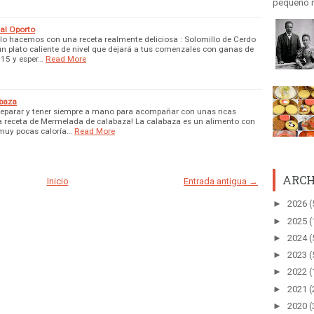
pequeño r
 al Oporto
lo hacemos con una receta realmente deliciosa : Solomillo de Cerdo
un plato caliente de nivel que dejará a tus comenzales con ganas de
015 y esper…
Read More
abaza
preparar y tener siempre a mano para acompañar con unas ricas
la receta de Mermelada de calabaza! La calabaza es un alimento con
 muy pocas caloría…
Read More
ARCH
Inicio
Entrada antigua →
►
2026
(
►
2025
(
►
2024
(
►
2023
(
►
2022
(
►
2021
(
►
2020
(