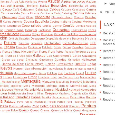
Azúcar
Azúcar en polvo
Arroz
Avena
Azúcar
itectura
Asia
Avellanas
►
ene
Beneficios
Batidos
Bebidas
Bechamel
Belleza
Bicarbonato de sodio
Cacao
Caldos
Café
Calabacín
Calabaza
Canela
s
Calzone
Camisetas
►
2013
(
Cebolla
Carne molida
Carne Picada
Carnicería
Carta
Catering
Cebolleta
Chocolate
s
Cheescake
Chef
Cilantro
China
Chocolate blanco
Churros
a
Cocina Española
Cocina Italiana
Cocina Mexicana
Cocina Armenia
LAS 
Coco rallado
Comida
Cocineros
Comer
olana
Cognac
Comida Asiatica
Consejos
Comida sana
Comprar
rno
Confitados
Construcción
Cortes
Receta :
ema de leche
Cremas
Cumpleaños
Crepes
Croquetas
Cubiertos
Cuchillos
ción
Desayuno
Dentista
Deportes
Despedida de soltera
Despensa
Día de la
Receta :
Dulces
he
Electricidad
Electrodomésticos
Durazno
Echalotes
Elote
mostaz
España
Espinaca
Eventos
as
Especias
Estofado
Estrés
Europa
Evolución
Receta 
Fiestas
Finas Hierbas
Flan
Flores
Flork
Fotos
Freidora de aire
ra
Francia
Galletas
Frutillas
Gas
Gastronomía
Gatos
Gazpacho
das
Frutos rojos
Receta 
Grasa de vaca
Guindas
Halloween
Grenatina
Guacamole
Guisados
Historia
Harina de Maíz
Helado
Hogar
s
Harina integral
Herramientas
Receta 
Huevos
Humor
Información
Ibiza
Ingredientes
Instagram
Intensamente 2
Receta 
Leche
de limón
Jugo de naranja
Lácteos
Jugos
Ketchup
Kiwi
Laurel
ra
Limón
Licuadora
Licores
Limpieza
Lomo
Los Simpson
Luz
Macadamias
Receta :
a
Mantequilla
Manzana
Mantenimiento
Maquillaje
Maracuyá
Margarina
Receta 
Merienda
Merlina
Mermeladas
oristas
Medicina
Menú
Merluza
Mesa
Naranja
Nata
Navidad
a
Mousse
Natural
Noticias
Novedades
Mujeres
Receta :
ición
Orégano
Nutricionista
Ñoquis
Ollas
Orgánico
Organización
Otoño
n Rallado
Panadería
Papas
Para niños
Parrilla
Paprika
Para celíacos
Receta :
ía
Patatas
Perejil
Pavo
Pepino
Pepperoni
Perros
Perú
Picanha
Pimentón
Postres
Pizza
Pollo
Polvo para hornear
Platos calientes
Porn food
Queso
Queso Crema
e tomate
Pulpo
Queso de búfala
Queso Gorgonzola