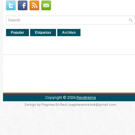
Popular
Etiquetas
Archivo
Copyright ©
2026
Recetisima
Design by
Paginas En Red
| paginasenredok@gmail.com