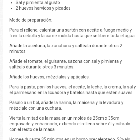
Sal y pimienta al gusto
2 huevos hervidos y picados
Modo de preparación:
Para el relleno, calentar una sartén con aceite a fuego medio y
freír la cebolla y la carne molida hasta que se libere toda el agua.
Añade la aceituna, la zanahoria y saltéala durante otros 2
minutos.
Añade el tomate, el guisante, sazona con sal y pimienta y
saltéalo durante otros 3 minutos.
Añade los huevos, mézclalos y apágalos.
Para la pasta, pon los huevos, el aceite, la leche, la crema, la sal y
el parmesano en la licuadora y bátelos hasta que estén suaves.
Pásalo a un bol, añade la harina, la maicena y la levadura y
mézclalo con una cuchara.
Vierta la mitad de la masa en un molde de 25cm x 35cm
engrasado y enharinado, extienda el relleno sobre él y cúbralo
con el resto de la masa.
Hornee durante 35 minutos en un horno precalentado. Sírvalo.