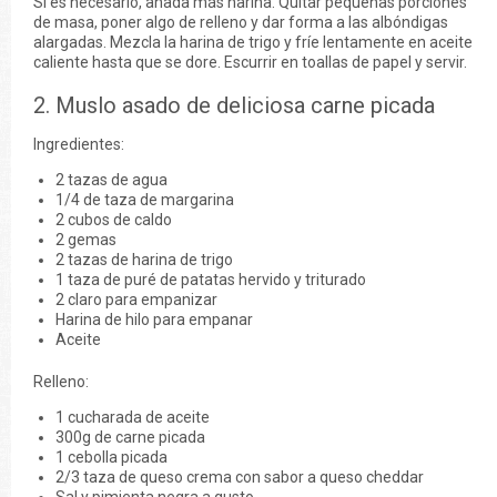
Si es necesario, añada más harina. Quitar pequeñas porciones
de masa, poner algo de relleno y dar forma a las albóndigas
alargadas. Mezcla la harina de trigo y fríe lentamente en aceite
caliente hasta que se dore. Escurrir en toallas de papel y servir.
2. Muslo asado de deliciosa carne picada
Ingredientes:
2 tazas de agua
1/4 de taza de margarina
2 cubos de caldo
2 gemas
2 tazas de harina de trigo
1 taza de puré de patatas hervido y triturado
2 claro para empanizar
Harina de hilo para empanar
Aceite
Relleno:
1 cucharada de aceite
300g de carne picada
1 cebolla picada
2/3 taza de queso crema con sabor a queso cheddar