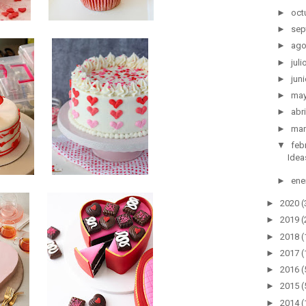
►
oct
►
sep
►
ag
►
juli
►
jun
►
ma
►
abri
►
ma
▼
feb
Idea
►
ene
►
2020
(
►
2019
(
►
2018
(
►
2017
(
►
2016
(
►
2015
(
►
2014
(