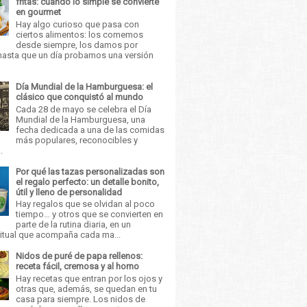
fritas: cuando lo simple se convierte
en gourmet
Hay algo curioso que pasa con
ciertos alimentos: los comemos
desde siempre, los damos por
asta que un día probamos una versión
Día Mundial de la Hamburguesa: el
clásico que conquistó al mundo
Cada 28 de mayo se celebra el Día
Mundial de la Hamburguesa, una
fecha dedicada a una de las comidas
más populares, reconocibles y
.
Por qué las tazas personalizadas son
el regalo perfecto: un detalle bonito,
útil y lleno de personalidad
Hay regalos que se olvidan al poco
tiempo… y otros que se convierten en
parte de la rutina diaria, en un
itual que acompaña cada ma...
Nidos de puré de papa rellenos:
receta fácil, cremosa y al horno
Hay recetas que entran por los ojos y
otras que, además, se quedan en tu
casa para siempre. Los nidos de