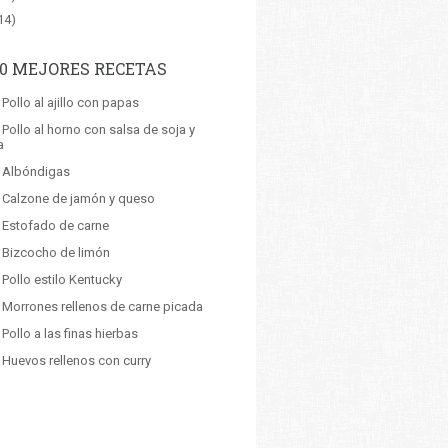
14)
10 MEJORES RECETAS
 Pollo al ajillo con papas
 Pollo al horno con salsa de soja y
a
: Albóndigas
: Calzone de jamón y queso
: Estofado de carne
: Bizcocho de limón
 Pollo estilo Kentucky
: Morrones rellenos de carne picada
 Pollo a las finas hierbas
 Huevos rellenos con curry