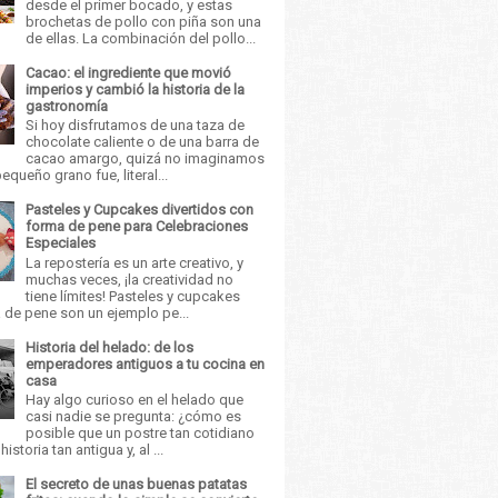
desde el primer bocado, y estas
brochetas de pollo con piña son una
de ellas. La combinación del pollo...
Cacao: el ingrediente que movió
imperios y cambió la historia de la
gastronomía
Si hoy disfrutamos de una taza de
chocolate caliente o de una barra de
cacao amargo, quizá no imaginamos
equeño grano fue, literal...
Pasteles y Cupcakes divertidos con
forma de pene para Celebraciones
Especiales
La repostería es un arte creativo, y
muchas veces, ¡la creatividad no
tiene límites! Pasteles y cupcakes
 de pene son un ejemplo pe...
Historia del helado: de los
emperadores antiguos a tu cocina en
casa
Hay algo curioso en el helado que
casi nadie se pregunta: ¿cómo es
posible que un postre tan cotidiano
istoria tan antigua y, al ...
El secreto de unas buenas patatas