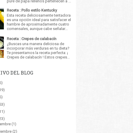
puré de papa rellenos pertenecen a ...
Receta : Pollo estilo Kentucky
Esta receta deliciosamente tentadora
es una opción ideal para satisfacer el
hambre de aproximadamente cuatro
comensales, aunque cabe señalar...
Receta : Crepes de calabacín
¿Buscas una manera deliciosa de
incorporar más verduras en tu dieta?
Te presentamos la receta perfecta: ¡
Crepes de calabacín ! Estos crepes...
IVO DEL BLOG
5)
19)
5)
53)
11)
23)
iembre
(1)
iembre
(2)