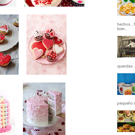
hechos… h
bien...
queridas ..
pequeño r