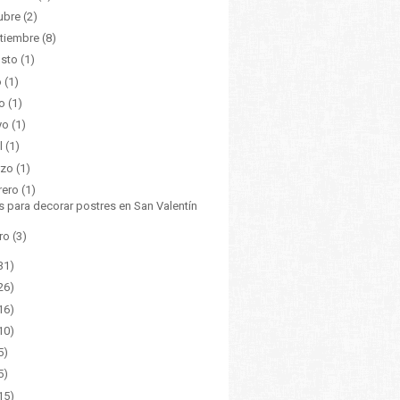
ubre
(2)
tiembre
(8)
osto
(1)
o
(1)
io
(1)
yo
(1)
l
(1)
rzo
(1)
rero
(1)
s para decorar postres en San Valentín
ro
(3)
31)
26)
16)
10)
5)
5)
15)