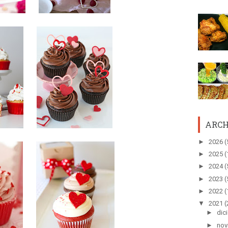
ARCH
►
2026
(
►
2025
(
►
2024
(
►
2023
(
►
2022
(
▼
2021
(
►
dic
►
nov