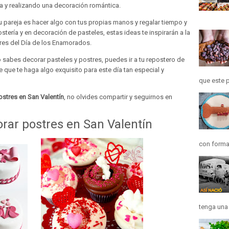
a y realizando una decoración romántica.
tu pareja es hacer algo con tus propias manos y regalar tiempo y
stería y en decoración de pasteles, estas ideas te inspirarán a la
res del Día de los Enamorados.
o sabes decorar pasteles y postres, puedes ir a tu repostero de
 que te haga algo exquisito para este día tan especial y
que este p
ostres en San Valentín
, no olvides compartir y seguirnos en
orar postres en San Valentín
con forma
tenga una h