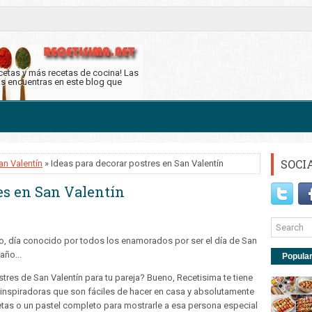
ecetas y más recetas de cocina! Las
as encuentras en este blog que
SOCI
an Valentín
» Ideas para decorar postres en San Valentín
es en San Valentín
o, día conocido por todos los enamorados por ser el día de San
 año...
Popula
res de San Valentín para tu pareja? Bueno, Recetisima te tiene
 inspiradoras que son fáciles de hacer en casa y absolutamente
etas o un pastel completo para mostrarle a esa persona especial