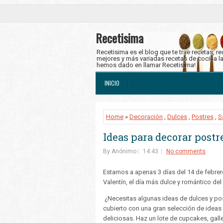
Recetisima
Recetisima es el blog que te trae recetas, r
mejores y más variadas recetas de cocina l
hemos dado en llamar Recetisima!
INICIO
Home
»
Decoración
,
Dulces
,
Postres
,
S
Ideas para decorar postr
By Anónimo
14:43
No comments
Estamos a apenas 3 días del 14 de febrer
Valentín, el día más dulce y romántico del
¿Necesitas algunas ideas de dulces y post
cubierto con una gran selección de ideas
deliciosas. Haz un lote de cupcakes, gall