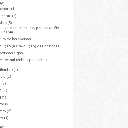
26)
iembre
(1)
iembre
(2)
ubre
(5)
nsejos nutricionales y para un otoño
aludable
uturo de las cocinas
olução (e a revolução) das cozinhas
ozinhas a gás
entos saludables para niños
tiembre
(4)
osto
(2)
o
(3)
io
(2)
l
(1)
rzo
(3)
rero
(2)
ro
(1)
16)