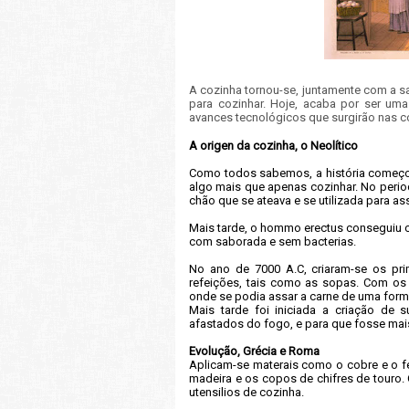
A cozinha tornou-se, juntamente com a sa
para cozinhar. Hoje, acaba por ser um
avanc
es tecnológicos que surgirão nas c
A origen da cozinha, o Neolítico
Como todos sabemos, a história começou
algo mais que apenas cozinhar. No period
chão que se ateava e se utilizada para as
Mais tarde, o hommo erectus conseguiu co
com saborada e sem bacterias.
No ano de 7000 A.C, criaram-se os prim
refeições, tais como as sopas. Com os 
onde se podia assar a carne de uma form
Mais tarde foi iniciada a criação de s
afastados do fogo, e para que fosse mais 
Evolução, Grécia e Roma
Aplicam-se materais como o cobre e o fe
madeira e os copos de chifres de touro.
utensilios de cozinha.