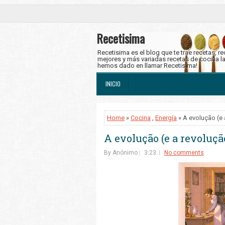
Recetisima
Recetisima es el blog que te trae recetas, r
mejores y más variadas recetas de cocina l
hemos dado en llamar Recetisima!
INICIO
Home
»
Cocina
,
Energía
» A evolução (e
A evolução (e a revoluçã
By Anónimo
3:23
No comments