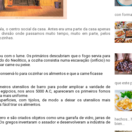
con forma
la, o centro social da casa. Antes era uma parte da casa apenas
a divisão onde passamos muito tempo, muito em parte, pelos
ozinhas.
 com o lume. Os primários descubriam que o fogo servia para
o do Neolitico, a coziha consistia numa escavação (orificio) no
sar carne ou peixe.
nservá-lo para cozinhar os alimentos e que a carne ficasse
que este p
eiros utensilios de barro para poder amplicar a varidade de
egipcios, nos anos 5000 A.C, apareceram os primeiros fornos
a mais uniforme.
uperficies, com tijolos, de modo a deixar os utensilios mais
fácil tirar os alimentos.
rro e são criados objetos como uma garrafa de vidro, jarras de
hechos… h
 Os gregos inventaram o assador e desenvolveram a indústria de
bien...