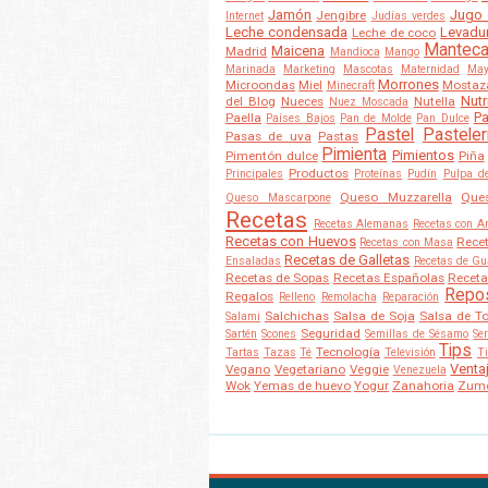
Jamón
Jugo 
Jengibre
Internet
Judías verdes
Leche condensada
Levadu
Leche de coco
Mantec
Maicena
Madrid
Mandioca
Mango
Marinada
Marketing
Mascotas
Maternidad
May
Morrones
Microondas
Miel
Mostaz
Minecraft
Nutr
del Blog
Nueces
Nutella
Nuez Moscada
Pa
Paella
Países Bajos
Pan de Molde
Pan Dulce
Pastel
Pasteler
Pasas de uva
Pastas
Pimienta
Pimientos
Pimentón dulce
Piña
Productos
Principales
Proteínas
Pudín
Pulpa d
Queso Muzzarella
Que
Queso Mascarpone
Recetas
Recetas Alemanas
Recetas con A
Recetas con Huevos
Rece
Recetas con Masa
Recetas de Galletas
Ensaladas
Recetas de Gu
Recetas de Sopas
Recetas Españolas
Receta
Repos
Regalos
Relleno
Remolacha
Reparación
Salchichas
Salsa de Soja
Salsa de T
Salami
Seguridad
Sartén
Scones
Semillas de Sésamo
Ser
Tips
Tecnología
Tartas
Tazas
Té
Televisión
T
Venta
Vegano
Vegetariano
Veggie
Venezuela
Wok
Yemas de huevo
Yogur
Zanahoria
Zum