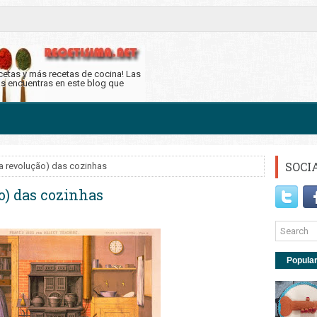
ecetas y más recetas de cocina! Las
as encuentras en este blog que
SOCI
 a revolução) das cozinhas
o) das cozinhas
Popula