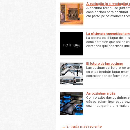
A evolução (e a revolução)
A cozinha tornou-se, juntam
casa apenas para cozinhar.
em parte, pelos avances tec
La eficiencia energética tam
La cocina es el lugar de l
consideración que ahí se enc
eléctricos que podemos utili
El futuro de las cocinas
Las cocinas del futuro, ser
en ellas tendrán lugar momen
corresponden de forma nat
As cozinhas a gás
Com o exito das cozinhas el
gás pareciam ficar cada vez
cozinhas ganharam mais a
← Entrada más reciente