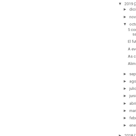
▼
2019
(
►
dic
►
nov
▼
oct
5 co
s
El f
A ev
As c
Alim
►
sep
►
ag
►
juli
►
jun
►
abri
►
ma
►
feb
►
ene
►
2018
(