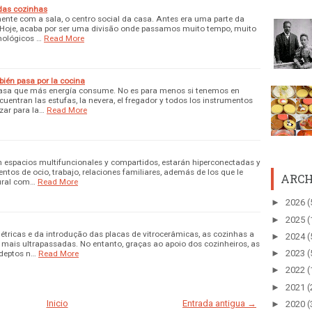
 das cozinhas
ente com a sala, o centro social da casa. Antes era uma parte da
 Hoje, acaba por ser uma divisão onde passamos muito tempo, muito
nológicos …
Read More
bién pasa por la cocina
a casa que más energía consume. No es para menos si tenemos en
uentran las estufas, la nevera, el fregador y todos los instrumentos
zar para la…
Read More
án espacios multifuncionales y compartidos, estarán hiperconectadas y
tos de ocio, trabajo, relaciones familiares, además de los que le
ARCH
ural com…
Read More
►
2026
(
►
2025
(
étricas e da introdução das placas de vitrocerâmicas, as cozinhas a
►
2024
(
 mais ultrapassadas. No entanto, graças ao apoio dos cozinheiros, as
►
2023
(
deptos n…
Read More
►
2022
(
►
2021
(
Inicio
Entrada antigua →
►
2020
(