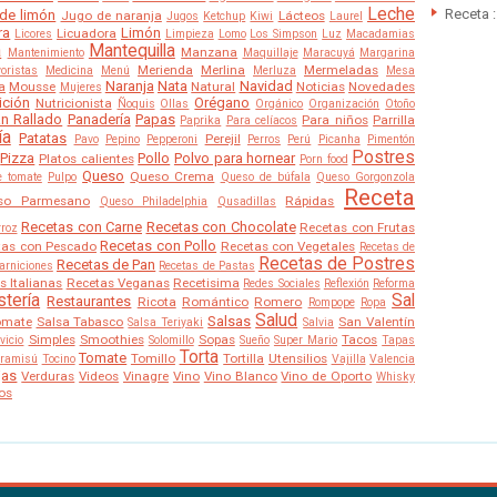
Leche
Receta :
de limón
Jugo de naranja
Lácteos
Jugos
Ketchup
Kiwi
Laurel
ra
Limón
Licuadora
Licores
Limpieza
Lomo
Los Simpson
Luz
Macadamias
a
Mantequilla
Manzana
Mantenimiento
Maquillaje
Maracuyá
Margarina
Merienda
Merlina
Mermeladas
oristas
Medicina
Menú
Merluza
Mesa
Naranja
Nata
Navidad
a
Mousse
Natural
Noticias
Novedades
Mujeres
ición
Orégano
Nutricionista
Ñoquis
Ollas
Orgánico
Organización
Otoño
n Rallado
Panadería
Papas
Para niños
Parrilla
Paprika
Para celíacos
ía
Patatas
Perejil
Pavo
Pepino
Pepperoni
Perros
Perú
Picanha
Pimentón
Postres
Pizza
Pollo
Polvo para hornear
Platos calientes
Porn food
Queso
Queso Crema
e tomate
Pulpo
Queso de búfala
Queso Gorgonzola
Receta
so Parmesano
Rápidas
Queso Philadelphia
Qusadillas
Recetas con Carne
Recetas con Chocolate
Recetas con Frutas
rroz
Recetas con Pollo
tas con Pescado
Recetas con Vegetales
Recetas de
Recetas de Postres
Recetas de Pan
arniciones
Recetas de Pastas
s Italianas
Recetas Veganas
Recetisima
Redes Sociales
Reflexión
Reforma
tería
Sal
Restaurantes
Ricota
Romántico
Romero
Rompope
Ropa
Salud
Salsas
omate
Salsa Tabasco
San Valentín
Salsa Teriyaki
Salvia
Simples
Smoothies
Sopas
Tacos
vicio
Solomillo
Sueño
Super Mario
Tapas
Torta
Tomate
Tomillo
Tortilla
Utensilios
iramisú
Tocino
Vajilla
Valencia
jas
Verduras
Videos
Vinagre
Vino
Vino Blanco
Vino de Oporto
Whisky
os