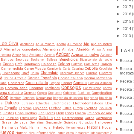
►
2017
(
►
2016
(
►
2015
(
►
2014
(
►
2013
(
 de Oliva
Ajo
Ajo en polvo
Aceitunas
Agua mineral
Ahorro
Ají molido
s
LAS 
Alimentos congelados
Almendras
Almíbar
Almidón
Amor
Ananá
Azúcar
Azúcar en polvo
Arroz
Avena
Azúcar
itectura
Asia
Avellanas
Beneficios
Batidos
Bebidas
Bechamel
Belleza
Bicarbonato de sodio
Receta :
Cacao
Caldos
Café
Calabacín
Calabaza
Canela
s
Calzone
Camisetas
Cebolla
Receta :
Carne molida
Carne Picada
Carnicería
Carta
Catering
Cebolleta
Chocolate
mostaz
s
Cheescake
Chef
Cilantro
China
Chocolate blanco
Churros
a
Cocina Española
Cocina Italiana
Cocina Mexicana
Cocina Armenia
Receta 
Coco rallado
Comida
Cocineros
Comer
olana
Cognac
Comida Asiatica
Consejos
Comida sana
Comprar
rno
Confitados
Construcción
Cortes
Receta 
ema de leche
Cremas
Cumpleaños
Crepes
Croquetas
Cubiertos
Cuchillos
ción
Receta 
Desayuno
Dentista
Deportes
Despedida de soltera
Despensa
Día de la
Dulces
he
Electricidad
Electrodomésticos
Durazno
Echalotes
Elote
Receta 
España
Espinaca
Eventos
as
Especias
Estofado
Estrés
Europa
Evolución
Fiestas
Finas Hierbas
Flan
Flores
Flork
Fotos
Freidora de aire
Receta :
ra
Francia
Galletas
Frutillas
Gas
Gastronomía
Gatos
Gazpacho
das
Frutos rojos
Receta 
Grasa de vaca
Guindas
Halloween
Grenatina
Guacamole
Guisados
Historia
Harina de Maíz
Helado
Hogar
s
Harina integral
Herramientas
Receta :
Huevos
Humor
Información
Ibiza
Ingredientes
Instagram
Intensamente 2