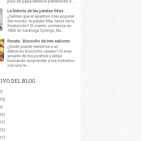
puré de papa rellenos pertenecen a ...
La historia de las patatas fritas
¿Sabías que el aperitivo más popular
del mundo, la patata frita, nació de la
frustración? El cuento comienza en
1853 en Saratoga Springs, Nu...
Receta : Bizcocho de tres sabores
¿Quién puede resistirse a un
delicioso bizcocho casero? Si eres
amante de los postres y estás
buscando sorprender a tus invitados
con una re...
IVO DEL BLOG
5)
19)
5)
53)
11)
23)
31)