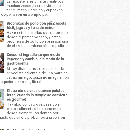
La repostería es un arte creativo, y
muchas veces, ¡la creatividad no
tiene límites! Pasteles y cupcakes
 de pene son un ejemplo pe...
Brochetas de pollo con piña: receta
fácil, jugosa y llena de sabor
Hay recetas sencillas que sorprenden
desde el primer bocado, y estas
brochetas de pollo con piña son una
de ellas. La combinación del pollo...
Cacao: el ingrediente que movió
imperios y cambió la historia de la
gastronomía
Si hoy disfrutamos de una taza de
chocolate caliente o de una barra de
cacao amargo, quizá no imaginamos
equeño grano fue, literal...
El secreto de unas buenas patatas
fritas: cuando lo simple se convierte
en gourmet
Hay algo curioso que pasa con
ciertos alimentos: los comemos
desde siempre, los damos por
asta que un día probamos una versión