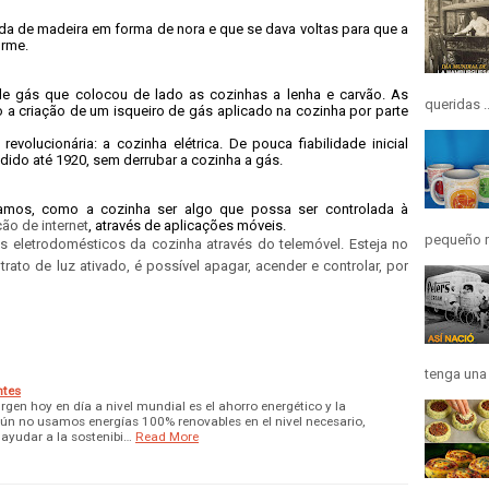
oda de madeira em forma de nora e que se dava voltas para que a
orme.
de gás que colocou de lado as cozinhas a lenha e carvão. As
queridas ..
a criação de um isqueiro de gás aplicado na cozinha por parte
volucionária: a cozinha elétrica. De pouca fiabilidade inicial
ndido até 1920, sem derrubar a cozinha a gás.
amos, como a cozinha ser algo que possa ser controlada à
ão de internet
, através de aplicações móveis.
pequeño r
s eletrodomésticos da cozinha através do telemóvel. Esteja no
trato de luz
ativado, é possível apagar, acender e controlar, por
tenga una h
ntes
gen hoy en día a nivel mundial es el ahorro energético y la
aún no usamos energías 100% renovables en el nivel necesario,
 ayudar a la sostenibi…
Read More