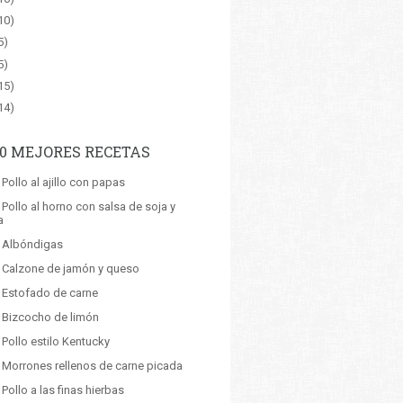
10)
5)
5)
15)
14)
10 MEJORES RECETAS
 Pollo al ajillo con papas
 Pollo al horno con salsa de soja y
a
: Albóndigas
: Calzone de jamón y queso
: Estofado de carne
: Bizcocho de limón
 Pollo estilo Kentucky
: Morrones rellenos de carne picada
 Pollo a las finas hierbas