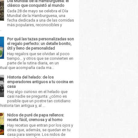
Día Mundial de la Hamburguesa: el
clásico que conquistó al mundo
Cada 28 de mayo se celebra el Día
Mundial de la Hamburguesa, una
fecha dedicada a una de las comidas
más populares, reconocibles y
.
Por qué las tazas personalizadas son
el regalo perfecto: un detalle bonito,
útil y lleno de personalidad
Hay regalos que se olvidan al poco
tiempo… y otros que se convierten en
parte de la rutina diaria, en un
itual que acompaña cada ma...
Historia del helado: de los
emperadores antiguos a tu cocina en
casa
Hay algo curioso en el helado que
casi nadie se pregunta: ¿cómo es
posible que un postre tan cotidiano
istoria tan antigua y, al ...
Nidos de puré de papa rellenos:
receta fácil, cremosa y al horno
Hay recetas que entran por los ojos y
otras que, además, se quedan en tu
casa para siempre. Los nidos de