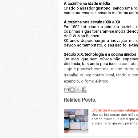
A cozinha na idade média
Criado o assador giratório, sendo uma r
carne pudesse ser assada de forma unif
A cozinha nos séculos XIX e XX
Em 1802 foi criado a primeira cozinha 
cozinhas a gás tornaram-se moda devido 
de R.W. Von Bunsen.
30 anos depois surge a inovação mais re
devido ao termostáto, o seu uso foi exte
Século XIX, tecnologia e a cocina unidos
Era algo que sem dúvida não esperáv
distância, bastando para isso, a
contrataç
Hoje é possível controlar quase todos o
trabalho ou em noutro local, tendo o
con
exemplo, o forno elétrico.
Related Posts:
Eficiencia y cocinas intelige
Una de las cosas que más ur
sostenibilidad. Puesto que 
ahorrar energía nos permite