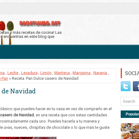
ecetas y más recetas de cocina! Las
as encuentras en este blog que
SOCI
ina
,
Leche
,
Levadura
,
Limón
,
Manteca
,
Margarina
,
Naranja
,
e Pan
» Receta: Pan Dulce casero de Navidad
o de Navidad
clásico que puedes hacer en tu casa en vez de comprarlo en el
Popula
 casero de Navidad
, en una receta que con estas cantidades
aproximadamente cada uno. Puedes hacerla a tu manera y
 de uvas, nueces, chispitas de chocolate o lo que más te guste.