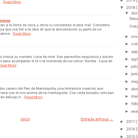
►
2019
(
d…
Read More
▼
2018
(
▼
dic
Rece
oversia
an a la leche de vaca, y otros lo consideran el peor mal. Considero
Frut
r, ya que soy fiel a la idea de que la alimentación es parte de un
 alime…
Read More
►
nov
►
oct
►
sep
o indica su nombre: Luna de miel. Son panecillos exquisitos y dulces
►
ag
les para acompañar el té o la merienda de los niños. Receta : Luna de
Read More
►
juli
►
jun
►
ma
sabor casero del Pan de Mantequilla, una tentadora creación que
►
abri
masa con el rico aroma de la mantequilla. Con cada bocado, este pan
►
ma
de delicias h…
Read More
►
feb
►
ene
Inicio
Entrada antigua →
►
2017
(
►
2016
(
►
2015
(