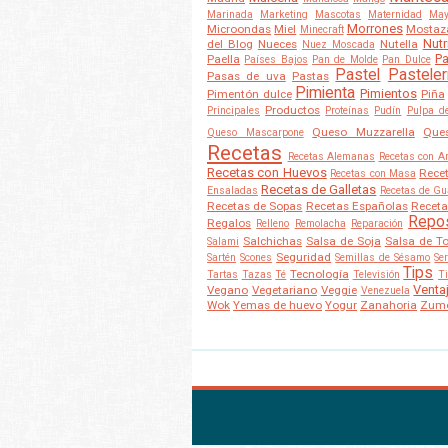
Marinada
Marketing
Mascotas
Maternidad
May
Morrones
Microondas
Miel
Mostaz
Minecraft
Nutr
del Blog
Nueces
Nutella
Nuez Moscada
Pa
Paella
Países Bajos
Pan de Molde
Pan Dulce
Pastel
Pasteler
Pasas de uva
Pastas
Pimienta
Pimientos
Pimentón dulce
Piña
Productos
Principales
Proteínas
Pudín
Pulpa d
Queso Muzzarella
Que
Queso Mascarpone
Recetas
Recetas Alemanas
Recetas con A
Recetas con Huevos
Rece
Recetas con Masa
Recetas de Galletas
Ensaladas
Recetas de Gu
Recetas de Sopas
Recetas Españolas
Receta
Repos
Regalos
Relleno
Remolacha
Reparación
Salchichas
Salsa de Soja
Salsa de T
Salami
Seguridad
Sartén
Scones
Semillas de Sésamo
Ser
Tips
Tecnología
Tartas
Tazas
Té
Televisión
T
Venta
Vegano
Vegetariano
Veggie
Venezuela
Wok
Yemas de huevo
Yogur
Zanahoria
Zum