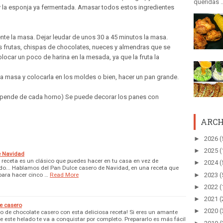
queridas ..
o y la esponja ya fermentada. Amasar todos estos ingredientes
te la masa. Dejar leudar de unos 30 a 45 minutos la masa.
as frutas, chispas de chocolates, nueces y almendras que se
locar un poco de harina en la mesada, ya que la fruta la
 la masa y colocarla en los moldes o bien, hacer un pan grande.
depende de cada horno) Se puede decorar los panes con
ARCH
►
2026
(
►
2025
(
e Navidad
a receta es un clásico que puedes hacer en tu casa en vez de
►
2024
(
do... Hablamos del Pan Dulce casero de Navidad, en una receta que
para hacer cinco …
Read More
►
2023
(
►
2022
(
►
2021
(
e casero
►
2020
(
do de chocolate casero con esta deliciosa receta! Si eres un amante
e este helado te va a conquistar por completo. Prepararlo es más fácil