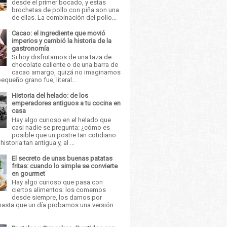
desde el primer bocado, y estas
brochetas de pollo con piña son una
de ellas. La combinación del pollo...
Cacao: el ingrediente que movió
imperios y cambió la historia de la
gastronomía
Si hoy disfrutamos de una taza de
chocolate caliente o de una barra de
cacao amargo, quizá no imaginamos
equeño grano fue, literal...
Historia del helado: de los
emperadores antiguos a tu cocina en
casa
Hay algo curioso en el helado que
casi nadie se pregunta: ¿cómo es
posible que un postre tan cotidiano
istoria tan antigua y, al ...
El secreto de unas buenas patatas
fritas: cuando lo simple se convierte
en gourmet
Hay algo curioso que pasa con
ciertos alimentos: los comemos
desde siempre, los damos por
asta que un día probamos una versión