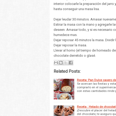
interior colocarle la preparación del jarr
hasta conseguir una masa lisa.
Dejar leudar 30 minutos. Amasar nuevamen
Estirar la masa con la mano y agregarle l
deseen. Amasar todo, y si es necesario co
humedece mas.
Dejar reposar 45 minutos la masa. Dividir
Dejar reposar la masa.
Llevar al horno (el tiempo de horneado 
chocolate derretido o glasé.
Related Posts:
Receta: Pan Dulce casero d
Se acercan las fiestas y est
comprarlo en el supermerca
con estas cantidades rinde 
Receta : Helado de chocolat
¡Descubre el placer del hela
del chocolate, te aseguro qu