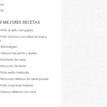
15)
14)
10 MEJORES RECETAS
 Pollo al ajillo con papas
 Pollo al horno con salsa de soja y
a
: Albóndigas
: Calzone de jamón y queso
: Estofado de carne
: Bizcocho de limón
 Pollo estilo Kentucky
: Morrones rellenos de carne picada
 Pollo a las finas hierbas
 Huevos rellenos con curry