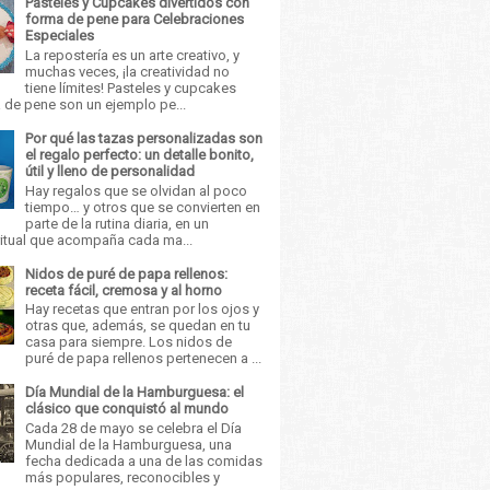
Pasteles y Cupcakes divertidos con
forma de pene para Celebraciones
Especiales
La repostería es un arte creativo, y
muchas veces, ¡la creatividad no
tiene límites! Pasteles y cupcakes
 de pene son un ejemplo pe...
Por qué las tazas personalizadas son
el regalo perfecto: un detalle bonito,
útil y lleno de personalidad
Hay regalos que se olvidan al poco
tiempo… y otros que se convierten en
parte de la rutina diaria, en un
itual que acompaña cada ma...
Nidos de puré de papa rellenos:
receta fácil, cremosa y al horno
Hay recetas que entran por los ojos y
otras que, además, se quedan en tu
casa para siempre. Los nidos de
puré de papa rellenos pertenecen a ...
Día Mundial de la Hamburguesa: el
clásico que conquistó al mundo
Cada 28 de mayo se celebra el Día
Mundial de la Hamburguesa, una
fecha dedicada a una de las comidas
más populares, reconocibles y