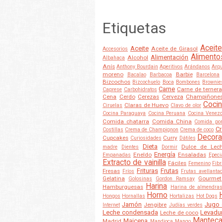
Etiquetas
Aceite
Aceite
Aceite de Girasol
Accesorios
Alimento
Alimentación
Alcohol
Albahaca
Anís
Anthony Bourdain
Aperitivos
Arándanos
Arqu
moreno
Barbie
Bacalao
Barbacoa
Barcelona
Bizcochos
Bizcochuelo
Boca
Bombones
Brownie
Carne
Carne de ternera
Caprese
Carbohidratos
Cena
Cerdo
Cerezas
Cerveza
Champiñone
Cocin
Claras de Huevo
Ciruelas
Clavo de olor
Cocina Paraguaya
Cocina Peruana
Cocina Venez
Comida chatarra
Comida China
Comida po
Cr
Costillas
Crema de Champignon
Crema de coco
Decora
Cupcakes
Curry
Curiosidades
Dátiles
Dieta
Dulce de Lec
madre
Dientes
Dormir
Energía
Eneldo
Ensaladas
Empanadas
Epeci
Extracto de vainilla
Fáciles
Femenino
Fib
Frituras
Frutas
Fresas
Fríos
Frutas avellanta
Gelatina
Gourmet
Golosinas
Gordon Ramsay
Harina
Hamburguesas
Harina de almendra
Horno
Hongos
Hornallas
Hortalizas
Hot Dogs
Jamón
Jugo 
Jengibre
Internet
Judías verdes
Leche condensada
Levadu
Leche de coco
Mantec
Maicena
Madrid
Mandioca
Mango