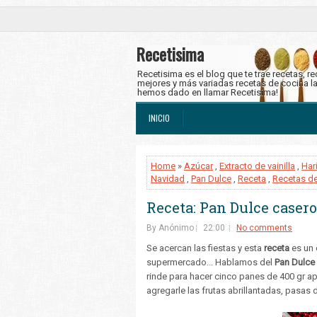
Recetisima
Recetisima es el blog que te trae recetas, r
mejores y más variadas recetas de cocina l
hemos dado en llamar Recetisima!
INICIO
Home
»
Azúcar
,
Extracto de vainilla
,
Har
Navidad
,
Pan Dulce
,
Receta
,
Recetas d
Receta: Pan Dulce caser
By Anónimo
22:00
No comments
Se acercan las fiestas y esta
receta
es un 
supermercado... Hablamos del
Pan Dulce
rinde para hacer cinco panes de 400 gr 
agregarle las frutas abrillantadas, pasas