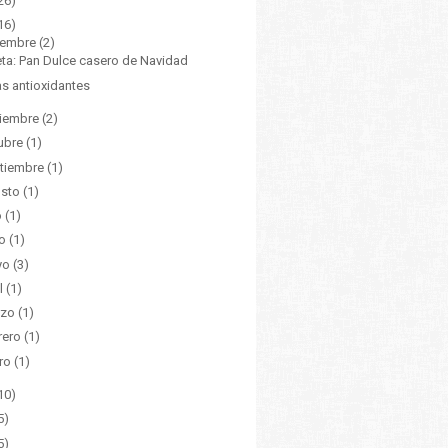
26)
16)
iembre
(2)
ta: Pan Dulce casero de Navidad
as antioxidantes
iembre
(2)
ubre
(1)
tiembre
(1)
osto
(1)
o
(1)
io
(1)
yo
(3)
l
(1)
rzo
(1)
rero
(1)
ro
(1)
10)
5)
5)