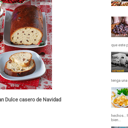
que este p
tenga una h
an Dulce casero de Navidad
hechos… h
bien...