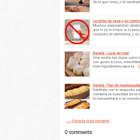
de lo que crees, y el resulta
La leche de vaca y su contr
Muchos especialistas idealiz
que ni es lo mejor, ni lo peo
conjunto de alimentos, y un
Receta : Luna de miel
Una receta tan dulce como l
con gusto a coco, irresistib
miel Ingredientes para la …
Receta : Pan de mantequilla
Deléitate con el exquisito 
combina la suavidad de la 
te transportará a un mundo 
← Entrada más reciente
0 comments: