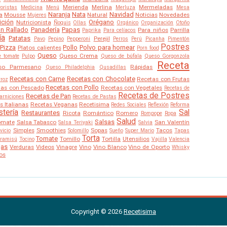
Merienda
Merlina
Mermeladas
oristas
Medicina
Menú
Merluza
Mesa
Naranja
Nata
Navidad
a
Mousse
Natural
Noticias
Novedades
Mujeres
ición
Orégano
Nutricionista
Ñoquis
Ollas
Orgánico
Organización
Otoño
n Rallado
Panadería
Papas
Para niños
Parrilla
Paprika
Para celíacos
ía
Patatas
Perejil
Pavo
Pepino
Pepperoni
Perros
Perú
Picanha
Pimentón
Postres
Pizza
Pollo
Polvo para hornear
Platos calientes
Porn food
Queso
Queso Crema
e tomate
Pulpo
Queso de búfala
Queso Gorgonzola
Receta
so Parmesano
Rápidas
Queso Philadelphia
Qusadillas
Recetas con Carne
Recetas con Chocolate
Recetas con Frutas
rroz
Recetas con Pollo
tas con Pescado
Recetas con Vegetales
Recetas de
Recetas de Postres
Recetas de Pan
arniciones
Recetas de Pastas
s Italianas
Recetas Veganas
Recetisima
Redes Sociales
Reflexión
Reforma
tería
Sal
Restaurantes
Ricota
Romántico
Romero
Rompope
Ropa
Salud
Salsas
omate
Salsa Tabasco
San Valentín
Salsa Teriyaki
Salvia
Simples
Smoothies
Sopas
Tacos
vicio
Solomillo
Sueño
Super Mario
Tapas
Torta
Tomate
Tomillo
Tortilla
Utensilios
iramisú
Tocino
Vajilla
Valencia
jas
Verduras
Videos
Vinagre
Vino
Vino Blanco
Vino de Oporto
Whisky
os
Copyright ©
2026
Recetisima