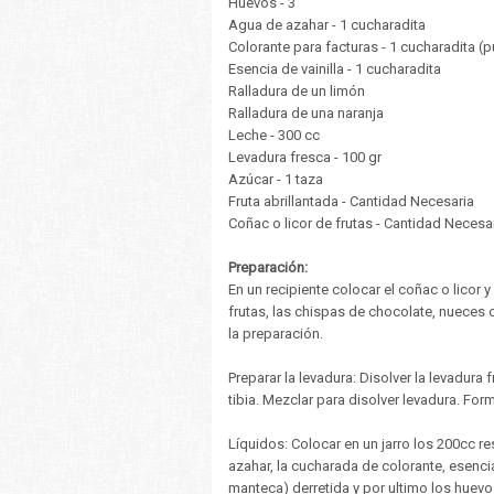
Huevos - 3
Agua de azahar - 1 cucharadita
Colorante para facturas - 1 cucharadita (p
Esencia de vainilla - 1 cucharadita
Ralladura de un limón
Ralladura de una naranja
Leche - 300 cc
Levadura fresca - 100 gr
Azúcar - 1 taza
Fruta abrillantada - Cantidad Necesaria
Coñac o licor de frutas - Cantidad Necesa
Preparación:
En un recipiente colocar el coñac o licor y
frutas, las chispas de chocolate, nueces 
la preparación.
Preparar la levadura: Disolver la levadura
tibia. Mezclar para disolver levadura. Form
Líquidos: Colocar en un jarro los 200cc re
azahar, la cucharada de colorante, esencia 
manteca) derretida y por ultimo los huevos