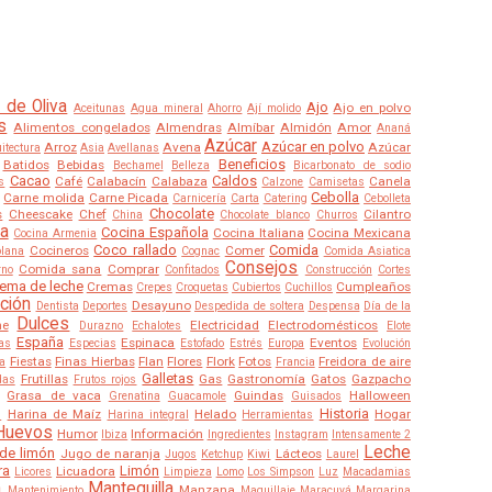
 de Oliva
Ajo
Ajo en polvo
Aceitunas
Agua mineral
Ahorro
Ají molido
s
Alimentos congelados
Almendras
Almíbar
Almidón
Amor
Ananá
Azúcar
Azúcar en polvo
Arroz
Avena
Azúcar
itectura
Asia
Avellanas
Beneficios
Batidos
Bebidas
Bechamel
Belleza
Bicarbonato de sodio
Cacao
Caldos
Café
Calabacín
Calabaza
Canela
s
Calzone
Camisetas
Cebolla
Carne molida
Carne Picada
Carnicería
Carta
Catering
Cebolleta
Chocolate
s
Cheescake
Chef
Cilantro
China
Chocolate blanco
Churros
a
Cocina Española
Cocina Italiana
Cocina Mexicana
Cocina Armenia
Coco rallado
Comida
Cocineros
Comer
olana
Cognac
Comida Asiatica
Consejos
Comida sana
Comprar
rno
Confitados
Construcción
Cortes
ema de leche
Cremas
Cumpleaños
Crepes
Croquetas
Cubiertos
Cuchillos
ción
Desayuno
Dentista
Deportes
Despedida de soltera
Despensa
Día de la
Dulces
he
Electricidad
Electrodomésticos
Durazno
Echalotes
Elote
España
Espinaca
Eventos
as
Especias
Estofado
Estrés
Europa
Evolución
Fiestas
Finas Hierbas
Flan
Flores
Flork
Fotos
Freidora de aire
ra
Francia
Galletas
Frutillas
Gas
Gastronomía
Gatos
Gazpacho
das
Frutos rojos
Grasa de vaca
Guindas
Halloween
Grenatina
Guacamole
Guisados
Historia
Harina de Maíz
Helado
Hogar
s
Harina integral
Herramientas
Huevos
Humor
Información
Ibiza
Ingredientes
Instagram
Intensamente 2
Leche
de limón
Jugo de naranja
Lácteos
Jugos
Ketchup
Kiwi
Laurel
ra
Limón
Licuadora
Licores
Limpieza
Lomo
Los Simpson
Luz
Macadamias
a
Mantequilla
Manzana
Mantenimiento
Maquillaje
Maracuyá
Margarina