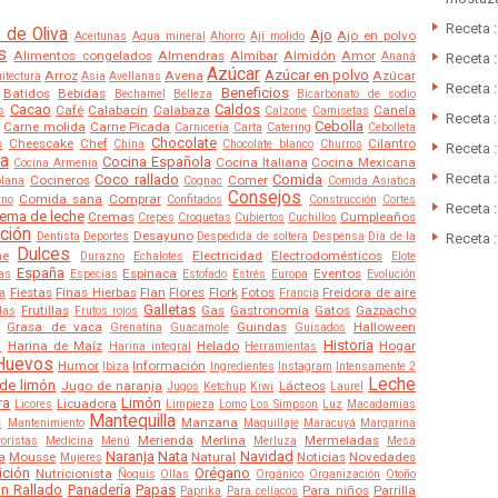
Receta 
 de Oliva
Ajo
Ajo en polvo
Aceitunas
Agua mineral
Ahorro
Ají molido
s
Alimentos congelados
Almendras
Almíbar
Almidón
Amor
Ananá
Receta 
Azúcar
Azúcar en polvo
Arroz
Avena
Azúcar
itectura
Asia
Avellanas
Receta 
Beneficios
Batidos
Bebidas
Bechamel
Belleza
Bicarbonato de sodio
Cacao
Caldos
Café
Calabacín
Calabaza
Canela
s
Calzone
Camisetas
Receta 
Cebolla
Carne molida
Carne Picada
Carnicería
Carta
Catering
Cebolleta
Chocolate
s
Cheescake
Chef
Cilantro
China
Chocolate blanco
Churros
Receta :
a
Cocina Española
Cocina Italiana
Cocina Mexicana
Cocina Armenia
Receta 
Coco rallado
Comida
Cocineros
Comer
olana
Cognac
Comida Asiatica
Consejos
Comida sana
Comprar
rno
Confitados
Construcción
Cortes
Receta :
ema de leche
Cremas
Cumpleaños
Crepes
Croquetas
Cubiertos
Cuchillos
ción
Desayuno
Dentista
Deportes
Despedida de soltera
Despensa
Día de la
Receta :
Dulces
he
Electricidad
Electrodomésticos
Durazno
Echalotes
Elote
España
Espinaca
Eventos
as
Especias
Estofado
Estrés
Europa
Evolución
Fiestas
Finas Hierbas
Flan
Flores
Flork
Fotos
Freidora de aire
ra
Francia
Galletas
Frutillas
Gas
Gastronomía
Gatos
Gazpacho
das
Frutos rojos
Grasa de vaca
Guindas
Halloween
Grenatina
Guacamole
Guisados
Historia
Harina de Maíz
Helado
Hogar
s
Harina integral
Herramientas
Huevos
Humor
Información
Ibiza
Ingredientes
Instagram
Intensamente 2
Leche
de limón
Jugo de naranja
Lácteos
Jugos
Ketchup
Kiwi
Laurel
ra
Limón
Licuadora
Licores
Limpieza
Lomo
Los Simpson
Luz
Macadamias
a
Mantequilla
Manzana
Mantenimiento
Maquillaje
Maracuyá
Margarina
Merienda
Merlina
Mermeladas
oristas
Medicina
Menú
Merluza
Mesa
Naranja
Nata
Navidad
a
Mousse
Natural
Noticias
Novedades
Mujeres
ición
Orégano
Nutricionista
Ñoquis
Ollas
Orgánico
Organización
Otoño
n Rallado
Panadería
Papas
Para niños
Parrilla
Paprika
Para celíacos