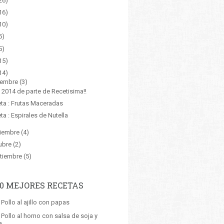
26)
16)
10)
5)
5)
15)
14)
iembre
(3)
z 2014 de parte de Recetisima!!
ta : Frutas Maceradas
ta : Espirales de Nutella
iembre
(4)
ubre
(2)
tiembre
(5)
10 MEJORES RECETAS
 Pollo al ajillo con papas
 Pollo al horno con salsa de soja y
a