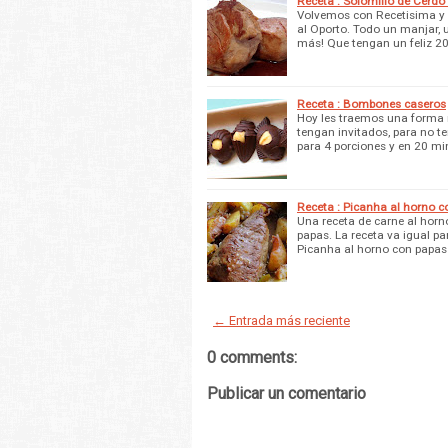
Receta : Solomillo de Cerdo
Volvemos con Recetisima y 
al Oporto. Todo un manjar, 
más! Que tengan un feliz 2
Receta : Bombones caseros
Hoy les traemos una forma 
tengan invitados, para no t
para 4 porciones y en 20 m
Receta : Picanha al horno 
Una receta de carne al horn
papas. La receta va igual par
Picanha al horno con papas
← Entrada más reciente
0 comments:
Publicar un comentario