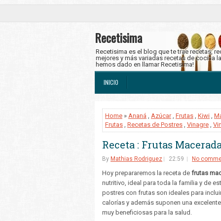
Recetisima
Recetisima es el blog que te trae recetas, r
mejores y más variadas recetas de cocina l
hemos dado en llamar Recetisima!
INICIO
Home
»
Ananá
,
Azúcar
,
Frutas
,
Kiwi
,
M
Frutas
,
Recetas de Postres
,
Vinagre
,
Vi
Receta : Frutas Macerad
By
Mathias Rodriguez
22:59
No comme
Hoy prepararemos la receta de
frutas ma
nutritivo, ideal para toda la familia y d
postres con frutas son ideales para inclu
calorías y además suponen una excelente f
muy beneficiosas para la salud.