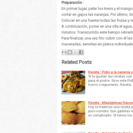
Preparación :
En primer lugar, pelar los kiwis y el man
cortar en gajos las naranjas. Por último, l
Colocar en una fuente todas las frutas y r
A continuación, poner en una olla el agua,
minutos. Transcurrido este tiempo retirarla
Para finalizar, una vez frío cubrir con él 
maceradas, servirlas en platos individuale
Related Posts:
Receta : Pollo a la naranja c
Si te gustan las recetas con
para el postre. Sirve este P
horno o legumbres. Receta
Receta : Magdalenas franc
Hoy te traemos una receta 
puro nombre. Son galletas mu
es complicado. Si tienes lo