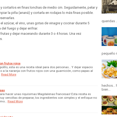
go y cortarlos en finas lonchas de medio cm. Seguidamente, pelar y
impiar la piña (ananá) y cortarla en rodajas lo más finas posible.
eservarlas.
queridas ..
 el azúcar, el vino, unas gotas de vinagre y cocinar durante 5
 del fuego y dejar enfriar.
las frutas y dejar macerando durante 3 o 4 horas. Una vez
s.
pequeño r
on frutos rojos
 polllo, esta es una receta ideal para dos personas… Y dejar espacio
ollo a la naranja con frutos rojos con una guarnición, como papas al
…
Read More
hechos… h
bien...
esas
para hacer unas riquísimas Magdalenas francesas! Esta receta es
y sencillas de preparar, los ingredientes son simples y el enfoque no
s mo…
Read More