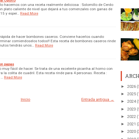
 al Oporto
lo hacemos con una receta realmente deliciosa : Solomillo de Cerdo
un plato caliente de nivel que dejará a tus comenzales con ganas de
015 y esper…
Read More
rápida de hacer bombones caseros. Conviene hacerlos cuando
erminar comiendoselos todos!! Esta receta de bombones caseros rinde
inutos tendrás unos…
Read More
con papas
o muy fácil de hacer. Se trata de una excelente picanha al horno con
a la colita de cuadril. Esta receta rinde para 4 personas. Receta :
ARCH
 …
Read More
►
2026
(
►
2025
(
Inicio
Entrada antigua →
►
2024
(
►
2023
(
►
2022
(
►
2021
(
►
2020
(