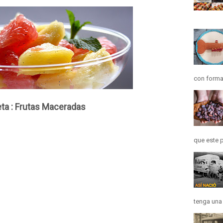
con forma
ta : Frutas Maceradas
que este p
tenga una h