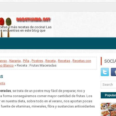
ecetas y más recetas de cocina! Las
as encuentras en este blog que
SOCI
ango
,
Naranja
,
Piña
,
Postres
,
Receta
,
Recetas
,
Recetas con
no Blanco
» Receta : Frutas Maceradas
as
nts
ceradas
, se trata de un postre muy fácil de preparar, rico y
Popula
e esta forma conseguiremos comer mayor cantidad de frutas. Los
ir en nuestra dieta, sobre todo en el verano, nos aportan pocas
uente de vitaminas, minerales, fibra y sustancias antioxidantes