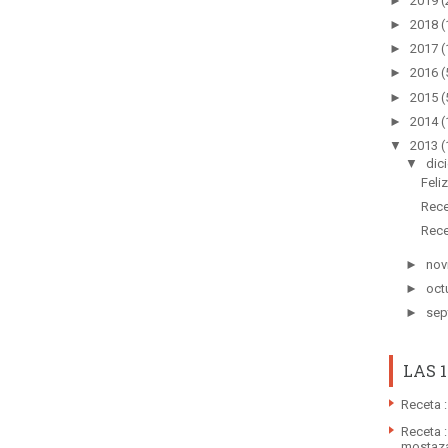
►
2019
(
►
2018
(
►
2017
(
►
2016
(
►
2015
(
►
2014
(
▼
2013
(
▼
dic
Feli
Rece
Rece
►
nov
►
oct
►
sep
LAS 
Receta :
Receta :
mostaz