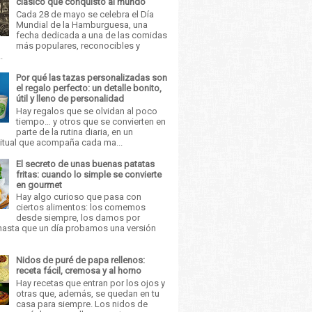
clásico que conquistó al mundo
Cada 28 de mayo se celebra el Día
Mundial de la Hamburguesa, una
fecha dedicada a una de las comidas
más populares, reconocibles y
.
Por qué las tazas personalizadas son
el regalo perfecto: un detalle bonito,
útil y lleno de personalidad
Hay regalos que se olvidan al poco
tiempo… y otros que se convierten en
parte de la rutina diaria, en un
itual que acompaña cada ma...
El secreto de unas buenas patatas
fritas: cuando lo simple se convierte
en gourmet
Hay algo curioso que pasa con
ciertos alimentos: los comemos
desde siempre, los damos por
asta que un día probamos una versión
Nidos de puré de papa rellenos:
receta fácil, cremosa y al horno
Hay recetas que entran por los ojos y
otras que, además, se quedan en tu
casa para siempre. Los nidos de