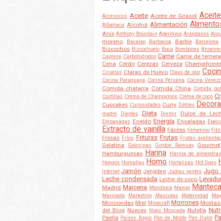
Aceite
Aceite
Aceite de Girasol
Accesorios
Alimento
Alimentación
Alcohol
Albahaca
Anís
Anthony Bourdain
Aperitivos
Arándanos
Arqu
moreno
Barbie
Bacalao
Barbacoa
Barcelona
Bizcochos
Bizcochuelo
Boca
Bombones
Brownie
Carne
Carne de ternera
Caprese
Carbohidratos
Cena
Cerdo
Cerezas
Cerveza
Champiñone
Cocin
Claras de Huevo
Ciruelas
Clavo de olor
Cocina Paraguaya
Cocina Peruana
Cocina Venez
Comida chatarra
Comida China
Comida po
Cr
Costillas
Crema de Champignon
Crema de coco
Decora
Cupcakes
Curry
Curiosidades
Dátiles
Dieta
Dulce de Lec
madre
Dientes
Dormir
Energía
Eneldo
Ensaladas
Empanadas
Epeci
Extracto de vainilla
Fáciles
Femenino
Fib
Frituras
Frutas
Fresas
Fríos
Frutas avellanta
Gelatina
Gourmet
Golosinas
Gordon Ramsay
Harina
Hamburguesas
Harina de almendra
Horno
Hongos
Hornallas
Hortalizas
Hot Dogs
Jamón
Jugo 
Jengibre
Internet
Judías verdes
Leche condensada
Levadu
Leche de coco
Mantec
Maicena
Madrid
Mandioca
Mango
Marinada
Marketing
Mascotas
Maternidad
May
Morrones
Microondas
Miel
Mostaz
Minecraft
Nutr
del Blog
Nueces
Nutella
Nuez Moscada
Pa
Paella
Países Bajos
Pan de Molde
Pan Dulce