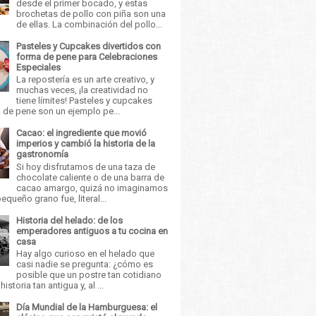
desde el primer bocado, y estas
brochetas de pollo con piña son una
de ellas. La combinación del pollo...
Pasteles y Cupcakes divertidos con
forma de pene para Celebraciones
Especiales
La repostería es un arte creativo, y
muchas veces, ¡la creatividad no
tiene límites! Pasteles y cupcakes
 de pene son un ejemplo pe...
Cacao: el ingrediente que movió
imperios y cambió la historia de la
gastronomía
Si hoy disfrutamos de una taza de
chocolate caliente o de una barra de
cacao amargo, quizá no imaginamos
equeño grano fue, literal...
Historia del helado: de los
emperadores antiguos a tu cocina en
casa
Hay algo curioso en el helado que
casi nadie se pregunta: ¿cómo es
posible que un postre tan cotidiano
istoria tan antigua y, al ...
Día Mundial de la Hamburguesa: el